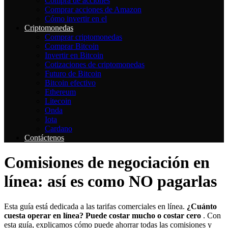
Compra de acciones
Comprar acciones de Amazon
Cómo invertir en el
Criptomonedas
Comprar criptomonedas
Comprar Bitcoin
Invertir en Bitcoin
Cotizaciones de criptomonedas
Futuro de Bitcoin
Bitcoin efectivo
Ethereum
Litecoin
Onda
Iota
Cardano
Contáctenos
Comisiones de negociación en
línea: así es como NO pagarlas
Esta guía está dedicada a las tarifas comerciales en línea.
¿Cuánto
cuesta operar en línea? Puede costar mucho o costar cero
. Con
esta guía, explicamos cómo puede ahorrar todas las comisiones y